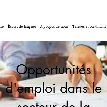
ise
Ècoles de langues
À propos de nous
Termes et conditions
Opportunités
d'emploi dans le
secteur de la