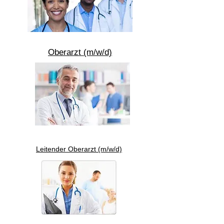
​Oberarzt (m/w/d)
​Leitender Oberarzt (m/w/d)​